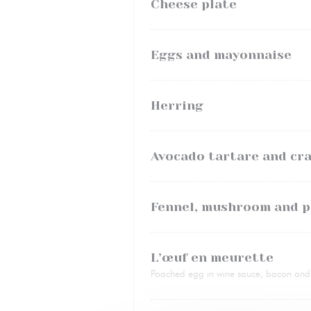
Cheese plate
Eggs and mayonnaise
Herring
Avocado tartare and cr
Fennel, mushroom and p
L’œuf en meurette
Poached egg in wine sauce, bacon and