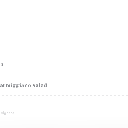
ab
armiggiano salad
 oignons