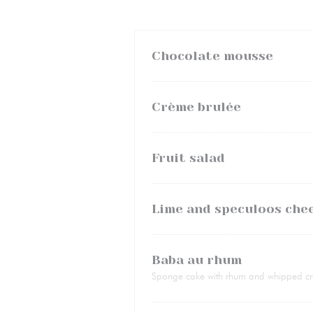
Chocolate mousse
Crème brulée
Fruit salad
Lime and speculoos che
Baba au rhum
Sponge cake with rhum and whipped c