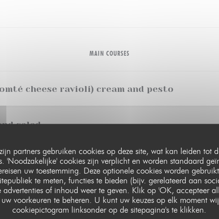
MAIN COURSES
omté cheese ravioli) cream and pesto
and salad
zijn partners gebruiken cookies op deze site, wat kan leiden tot
 'Noodzakelijke' cookies zijn verplicht en worden standaard geï
vereisen uw toestemming. Deze optionele cookies worden gebruikt
cumber, blue radish, houmous, pine nuts, sweet potatoes, coliflower
itepubliek te meten, functies te bieden (bijv. gerelateerd aan soc
 advertenties of inhoud weer te geven. Klik op 'OK, accepteer alle'
om uw voorkeuren te beheren. U kunt uw keuzes op elk moment wij
LE PARIS 17
nd morels sauce
cookiepictogram linksonder op de sitepagina's te klikken.