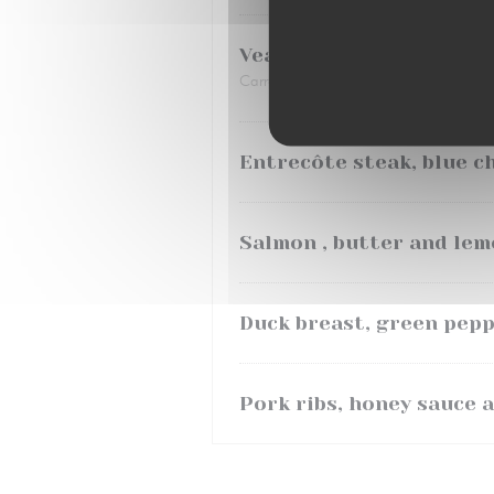
Veal liver and mashed p
Carrots and potatoes
Entrecôte steak, blue c
Salmon , butter and lem
Duck breast, green pepp
Pork ribs, honey sauce 