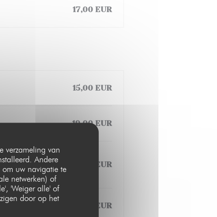
17,00 EUR
15,00 EUR
19,00 EUR
 de verzameling van
nstalleerd. Andere
19,00 EUR
 om uw navigatie te
iale netwerken) of
, 'Weiger alle' of
zigen door op het
21,00 EUR