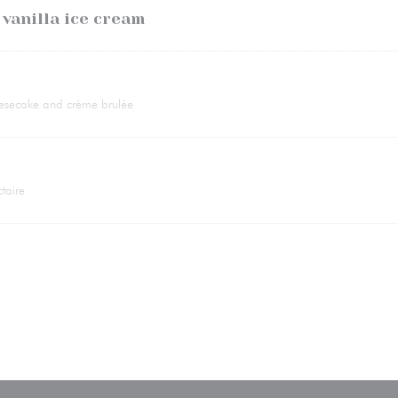
vanilla ice cream
eesecake and crème brulée
taire