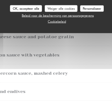
OK, accepteer alle
Weiger alle cookies
Personaliseer
otatoes
Beleid voor de bescherming van persoonsgegevens
Cookiebeleid
heese sauce and potatoe gratin
on sauce with vegetables
ercorn sauce, mashed celery
and endives