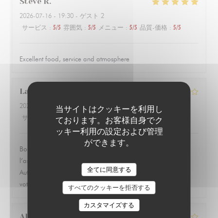
Steve
R
2026-07-16
- 19:30 - ゲスト 2
サービス
:
5
/5
雰囲気
:
5
/5
メニュー
:
5
/5
品質-価格
:
5
/5
Excellent food, service and atmosphere
Laurent
D
2026-07-13
- 19:30 - ゲスト 1
当サイトはクッキーを利用し
サービス
:
4
/5
雰囲気
:
4
/5
メニュー
:
3
/5
品質-価格
:
3
/5
ております。お客様自身でク
ッキー利用の設定および管理
ができます。
Bon petit restaurant un peu cher pour ce qu’il y a dans
l’assiette. J’ai trouvé qu’il y avait peu d’accompagnement.
LE PARIS 17
全てに同意する
Autrement l’accueil et le personnel sont très sympathique et à
votre disposition
すべてのクッキーを拒否する
カスタマイズする
Alix
H