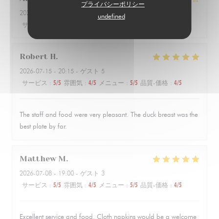
プライバシーポリシー
2026-07-10
- 21:00 - ゲスト 2
undefined
サービス
:
5
/5
雰囲気
:
5
/5
メニュー
:
4
/5
品質-価格
:
4
/5
Robert
H
2026-07-15
- 20:15 - ゲスト 5
サービス
:
5
/5
雰囲気
:
4
/5
メニュー
:
5
/5
品質-価格
:
4
/5
The staff and food were very pleasant. The duck breast was the
best plate by far.
Matthew
M
2026-07-08
- 19:00 - ゲスト 3
サービス
:
5
/5
雰囲気
:
4
/5
メニュー
:
5
/5
品質-価格
:
4
/5
Excellent service and food. Cloth napkins would be a welcome