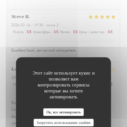
Steve
R
2026-07-16
- 19:30 - гости 2
Услуги
:
5
/5
Атмосфера
:
5
/5
Меню
:
5
/5
Цена / качество
:
5
/5
Excellent food, service and atmosphere
Laurent
D
Этот сайт использует кукис и
2026-07-13
- 19:30 - гости 1
позволяет вам
Услуги
:
4
/5
Атмосфера
контролировать сервисы
:
4
/5
Меню
:
3
/5
Цена / качество
:
3
/5
которые вы хотите
активировать
Bon petit restaurant un peu cher pour ce qu’il y a dans
l’assiette. J’ai trouvé qu’il y avait peu d’accompagnement.
LE PARIS 17
Ок, все активировать
Autrement l’accueil et le personnel sont très sympathique et à
Запретить использование cookies
votre disposition