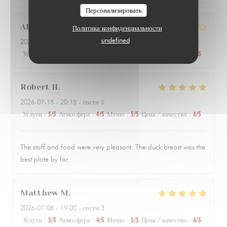
Персонализировать
Alix
H
Политика конфиденциальности
undefined
2026-07-10
- 21:00 - гости 2
Услуги
:
5
/5
Атмосфера
:
5
/5
Меню
:
4
/5
Цена / качество
:
4
/5
Robert
H
2026-07-15
- 20:15 - гости 5
Услуги
:
5
/5
Атмосфера
:
4
/5
Меню
:
5
/5
Цена / качество
:
4
/5
The staff and food were very pleasant. The duck breast was the
best plate by far.
Matthew
M
2026-07-08
- 19:00 - гости 3
Услуги
:
5
/5
Атмосфера
:
4
/5
Меню
:
5
/5
Цена / качество
:
4
/5