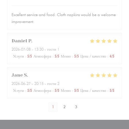
Excellent service and food. Cloth napkins would be a welcome
improvement.
Daniel
P
2026-07-08
- 13:30 - гости 1
Услуги
:
5
/5
Атмосфера
:
5
/5
Меню
:
5
/5
Цена / качество
:
4
/5
Jane
S
2026-06-27
- 20:15 - гости 2
Услуги
:
5
/5
Атмосфера
:
5
/5
Меню
:
5
/5
Цена / качество
:
5
/5
1
2
3