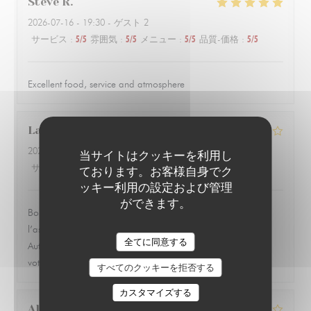
Steve
R
2026-07-16
- 19:30 - ゲスト 2
サービス
:
5
/5
雰囲気
:
5
/5
メニュー
:
5
/5
品質-価格
:
5
/5
Excellent food, service and atmosphere
Laurent
D
2026-07-13
- 19:30 - ゲスト 1
当サイトはクッキーを利用し
サービス
:
4
/5
雰囲気
:
4
/5
メニュー
:
3
/5
品質-価格
:
3
/5
ております。お客様自身でク
ッキー利用の設定および管理
ができます。
Bon petit restaurant un peu cher pour ce qu’il y a dans
l’assiette. J’ai trouvé qu’il y avait peu d’accompagnement.
LE PARIS 17
全てに同意する
Autrement l’accueil et le personnel sont très sympathique et à
votre disposition
すべてのクッキーを拒否する
カスタマイズする
Alix
H