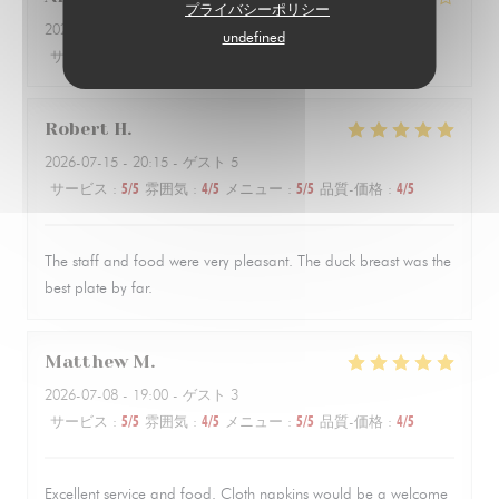
プライバシーポリシー
2026-07-10
- 21:00 - ゲスト 2
undefined
サービス
:
5
/5
雰囲気
:
5
/5
メニュー
:
4
/5
品質-価格
:
4
/5
Robert
H
2026-07-15
- 20:15 - ゲスト 5
サービス
:
5
/5
雰囲気
:
4
/5
メニュー
:
5
/5
品質-価格
:
4
/5
The staff and food were very pleasant. The duck breast was the
best plate by far.
Matthew
M
2026-07-08
- 19:00 - ゲスト 3
サービス
:
5
/5
雰囲気
:
4
/5
メニュー
:
5
/5
品質-価格
:
4
/5
Excellent service and food. Cloth napkins would be a welcome