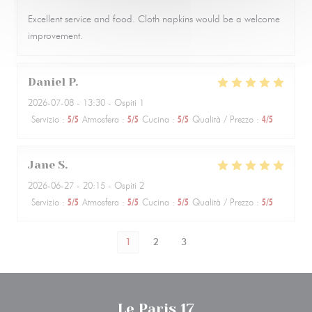
Excellent service and food. Cloth napkins would be a welcome
improvement.
Daniel
P
2026-07-08
- 13:30 - Ospiti 1
Servizio
:
5
/5
Atmosfera
:
5
/5
Cucina
:
5
/5
Qualità / Prezzo
:
4
/5
Jane
S
2026-06-27
- 20:15 - Ospiti 2
Servizio
:
5
/5
Atmosfera
:
5
/5
Cucina
:
5
/5
Qualità / Prezzo
:
5
/5
1
2
3
Le Paris 17