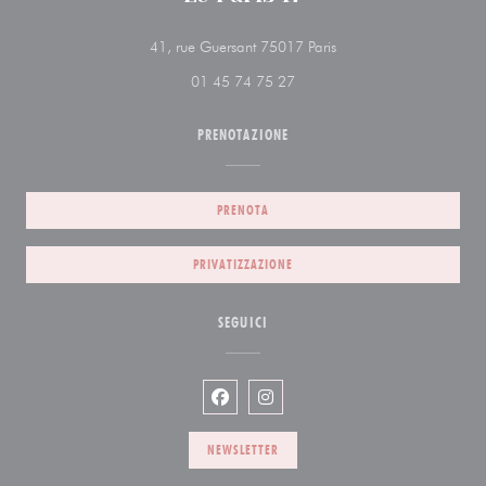
((apre una nuova finestr
41, rue Guersant 75017 Paris
01 45 74 75 27
PRENOTAZIONE
PRENOTA
PRIVATIZZAZIONE
SEGUICI
Facebook ((apre una nuova finestra))
Instagram ((apre una nuova fin
NEWSLETTER