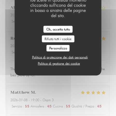
cliccando sull'icona del cookie
Alix
H
in basso a sinistra delle pagine
del sito.
2026-07-10
- 21:00 - Ospiti 2
Servizio
:
5
/5
Atmosfera
:
5
/5
Cucina
:
4
/5
Qualità / Prezzo
:
4
/5
Ok, accetta tutto
Robert
H
Rifiuta tutti i cookie
2026-07-15
- 20:15 - Ospiti 5
Personalizza
Servizio
:
5
/5
Atmosfera
:
4
/5
Cucina
:
5
/5
Qualità / Prezzo
:
4
/5
Politica di protezione dei dati personali
Politica di gestione dei cookie
The staff and food were very pleasant. The duck breast was the
best plate by far.
Matthew
M
2026-07-08
- 19:00 - Ospiti 3
Servizio
:
5
/5
Atmosfera
:
4
/5
Cucina
:
5
/5
Qualità / Prezzo
:
4
/5