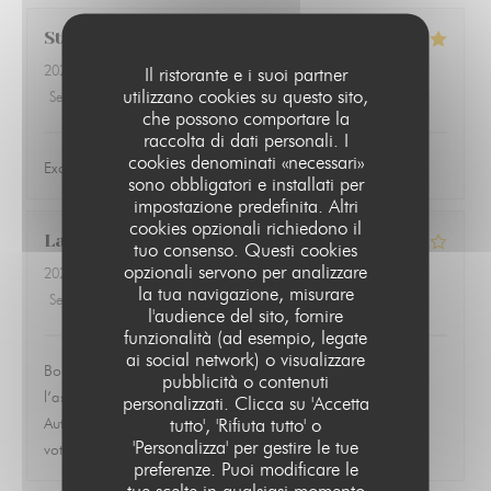
Steve
R
2026-07-16
- 19:30 - Ospiti 2
Il ristorante e i suoi partner
utilizzano cookies su questo sito,
Servizio
:
5
/5
Atmosfera
:
5
/5
Cucina
:
5
/5
Qualità / Prezzo
:
5
/5
che possono comportare la
raccolta di dati personali. I
cookies denominati «necessari»
Excellent food, service and atmosphere
sono obbligatori e installati per
impostazione predefinita. Altri
cookies opzionali richiedono il
Laurent
D
tuo consenso. Questi cookies
opzionali servono per analizzare
2026-07-13
- 19:30 - Ospiti 1
la tua navigazione, misurare
Servizio
:
4
/5
Atmosfera
:
4
/5
Cucina
:
3
/5
Qualità / Prezzo
:
3
/5
l'audience del sito, fornire
funzionalità (ad esempio, legate
ai social network) o visualizzare
Bon petit restaurant un peu cher pour ce qu’il y a dans
pubblicità o contenuti
l’assiette. J’ai trouvé qu’il y avait peu d’accompagnement.
personalizzati. Clicca su 'Accetta
LE PARIS 17
tutto', 'Rifiuta tutto' o
Autrement l’accueil et le personnel sont très sympathique et à
'Personalizza' per gestire le tue
votre disposition
preferenze. Puoi modificare le
tue scelte in qualsiasi momento