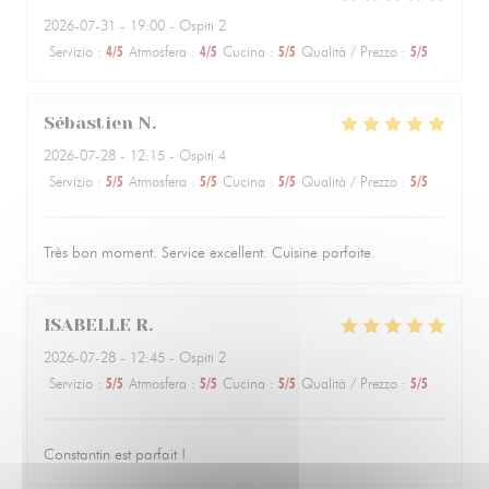
2026-07-31
- 19:00 - Ospiti 2
Servizio
:
4
/5
Atmosfera
:
4
/5
Cucina
:
5
/5
Qualità / Prezzo
:
5
/5
Sébastien
N
2026-07-28
- 12:15 - Ospiti 4
Servizio
:
5
/5
Atmosfera
:
5
/5
Cucina
:
5
/5
Qualità / Prezzo
:
5
/5
Très bon moment. Service excellent. Cuisine parfaite.
ISABELLE
R
2026-07-28
- 12:45 - Ospiti 2
Servizio
:
5
/5
Atmosfera
:
5
/5
Cucina
:
5
/5
Qualità / Prezzo
:
5
/5
Constantin est parfait !