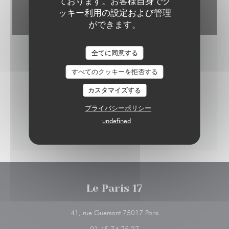
ております。お客様自身でク
ッキー利用の設定および管理
ができます。
LE PARIS 17
全てに同意する
すべてのクッキーを拒否する
カスタマイズする
プライバシーポリシー
undefined
Le Paris 17
((新しいウィンドウで
41, rue Guersant 75017 Paris