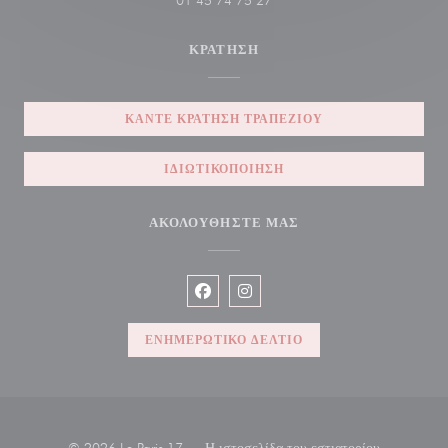
01 45 74 75 27
ΚΡΆΤΗΣΗ
ΚΆΝΤΕ ΚΡΆΤΗΣΗ ΤΡΑΠΕΖΙΟΎ
ΙΔΙΩΤΙΚΟΠΟΊΗΣΗ
ΑΚΟΛΟΥΘΉΣΤΕ ΜΑΣ
Facebook ((ανοίγει σε νέο παράθυρο)
Instagram ((ανοίγει σε νέο παρ
ΕΝΗΜΕΡΩΤΙΚΌ ΔΕΛΤΊΟ