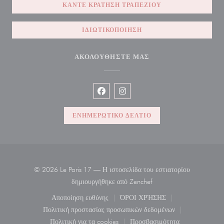
ΚΆΝΤΕ ΚΡΆΤΗΣΗ ΤΡΑΠΕΖΙΟΎ
ΙΔΙΩΤΙΚΟΠΟΊΗΣΗ
ΑΚΟΛΟΥΘΉΣΤΕ ΜΑΣ
Facebook ((ανοίγει σε νέο παράθυρο)
Instagram ((ανοίγει σε νέο παρ
ΕΝΗΜΕΡΩΤΙΚΌ ΔΕΛΤΊΟ
© 2026 Le Paris 17 — Η ιστοσελίδα του εστιατορίου
((ανοίγει σε νέο παράθυρ
δημιουργήθηκε από
Zenchef
Αποποίηση ευθύνης
ΌΡΟΙ ΧΡΉΣΗΣ
((ανοίγει σε νέο παράθυρο))
((ανοίγει σε νέο παράθυρο)
Πολιτική προστασίας προσωπικών δεδομένων
((ανοίγει σε νέο παράθυρο))
Πολιτική για τα cookies
Προσβασιμότητα