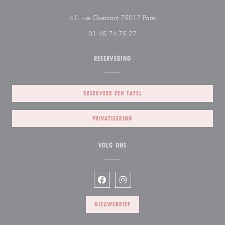
((opent in een nieuw ven
41, rue Guersant 75017 Paris
01 45 74 75 27
RESERVERING
RESERVEER EEN TAFEL
PRIVATISERING
VOLG ONS
Facebook ((opent in een nieuw venste
Instagram ((opent in een nieuw
NIEUWSBRIEF