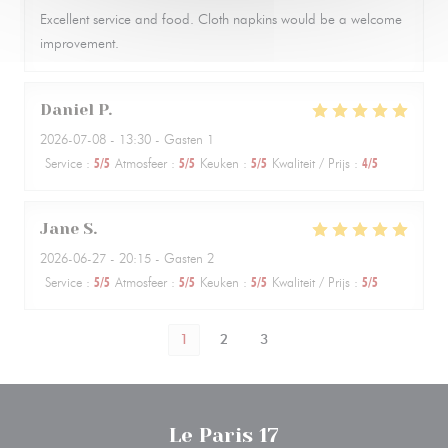
Excellent service and food. Cloth napkins would be a welcome
improvement.
Daniel
P
2026-07-08
- 13:30 - Gasten 1
Service
:
5
/5
Atmosfeer
:
5
/5
Keuken
:
5
/5
Kwaliteit / Prijs
:
4
/5
Jane
S
2026-06-27
- 20:15 - Gasten 2
Service
:
5
/5
Atmosfeer
:
5
/5
Keuken
:
5
/5
Kwaliteit / Prijs
:
5
/5
1
2
3
Le Paris 17