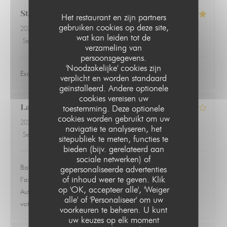
Steve
R
Het restaurant en zijn partners
gebruiken cookies op deze site,
2026-07-16
- 19:30 - Gasten 2
wat kan leiden tot de
Service
:
5
/5
Atmosfeer
:
5
/5
Keuken
:
5
/5
Kwaliteit / Prijs
:
5
/5
verzameling van
persoonsgegevens.
'Noodzakelijke' cookies zijn
Excellent food, service and atmosphere
verplicht en worden standaard
geïnstalleerd. Andere optionele
cookies vereisen uw
Laurent
D
toestemming. Deze optionele
cookies worden gebruikt om uw
2026-07-13
- 19:30 - Gasten 1
navigatie te analyseren, het
Service
:
4
/5
Atmosfeer
:
4
/5
Keuken
:
3
/5
Kwaliteit / Prijs
:
3
/5
sitepubliek te meten, functies te
bieden (bijv. gerelateerd aan
sociale netwerken) of
Bon petit restaurant un peu cher pour ce qu’il y a dans
gepersonaliseerde advertenties
of inhoud weer te geven. Klik
l’assiette. J’ai trouvé qu’il y avait peu d’accompagnement.
LE PARIS 17
op 'OK, accepteer alle', 'Weiger
Autrement l’accueil et le personnel sont très sympathique et à
alle' of 'Personaliseer' om uw
votre disposition
voorkeuren te beheren. U kunt
uw keuzes op elk moment