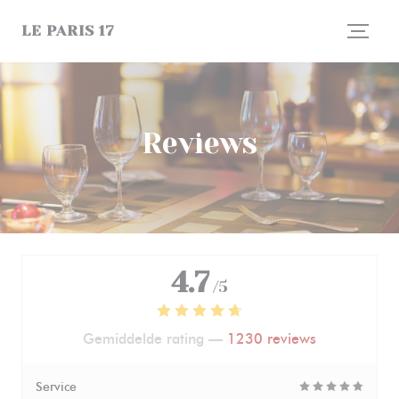
Cookies beheer paneel
LE PARIS 17
Reviews
4.7
/5
Gemiddelde rating —
1230 reviews
Service