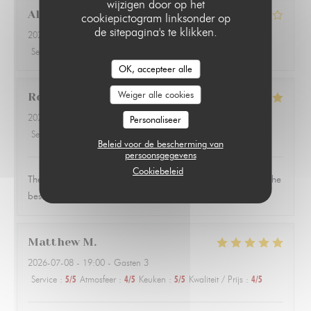
wijzigen door op het
Alix
H
cookiepictogram linksonder op
de sitepagina's te klikken.
2026-07-10
- 21:00 - Gasten 2
Service
:
5
/5
Atmosfeer
:
5
/5
Keuken
:
4
/5
Kwaliteit / Prijs
:
4
/5
OK, accepteer alle
Weiger alle cookies
Robert
H
2026-07-15
- 20:15 - Gasten 5
Personaliseer
Service
:
5
/5
Atmosfeer
:
4
/5
Keuken
:
5
/5
Kwaliteit / Prijs
:
4
/5
Beleid voor de bescherming van
persoonsgegevens
Cookiebeleid
The staff and food were very pleasant. The duck breast was the
best plate by far.
Matthew
M
2026-07-08
- 19:00 - Gasten 3
Service
:
5
/5
Atmosfeer
:
4
/5
Keuken
:
5
/5
Kwaliteit / Prijs
:
4
/5