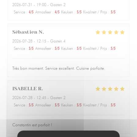
2026-07-31
- 19:00 - Gasten 2
Service
:
4
/5
Atmosfeer
:
4
/5
Keuken
:
5
/5
Kwaliteit / Prijs
:
5
/5
Sébastien
N
2026-07-28
- 12:15 - Gasten 4
Service
:
5
/5
Atmosfeer
:
5
/5
Keuken
:
5
/5
Kwaliteit / Prijs
:
5
/5
Très bon moment. Service excellent. Cuisine parfaite.
ISABELLE
R
2026-07-28
- 12:45 - Gasten 2
Service
:
5
/5
Atmosfeer
:
5
/5
Keuken
:
5
/5
Kwaliteit / Prijs
:
5
/5
Constantin est parfait !