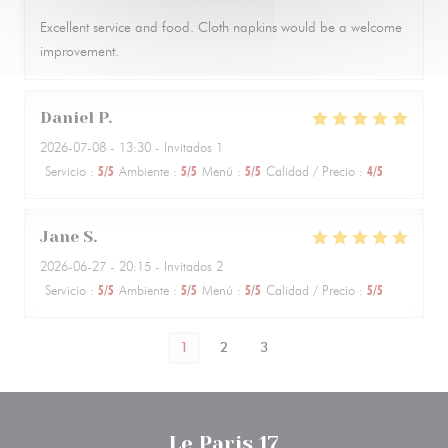
Excellent service and food. Cloth napkins would be a welcome
improvement.
Daniel
P
2026-07-08
- 13:30 - Invitados 1
Servicio
:
5
/5
Ambiente
:
5
/5
Menú
:
5
/5
Calidad / Precio
:
4
/5
Jane
S
2026-06-27
- 20:15 - Invitados 2
Servicio
:
5
/5
Ambiente
:
5
/5
Menú
:
5
/5
Calidad / Precio
:
5
/5
1
2
3
Le Paris 17