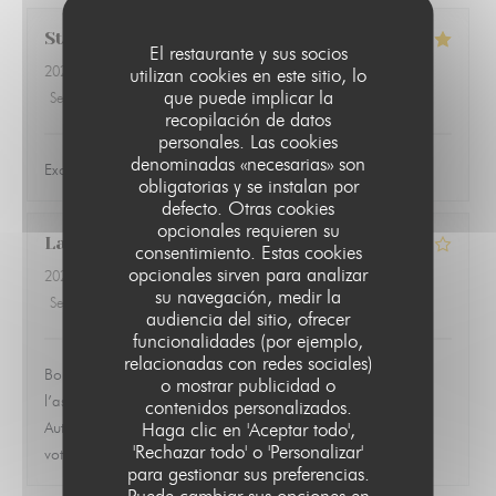
Steve
R
El restaurante y sus socios
2026-07-16
- 19:30 - Invitados 2
utilizan cookies en este sitio, lo
que puede implicar la
Servicio
:
5
/5
Ambiente
:
5
/5
Menú
:
5
/5
Calidad / Precio
:
5
/5
recopilación de datos
personales. Las cookies
denominadas «necesarias» son
Excellent food, service and atmosphere
obligatorias y se instalan por
defecto. Otras cookies
opcionales requieren su
Laurent
D
consentimiento. Estas cookies
opcionales sirven para analizar
2026-07-13
- 19:30 - Invitados 1
su navegación, medir la
Servicio
:
4
/5
Ambiente
:
4
/5
Menú
:
3
/5
Calidad / Precio
:
3
/5
audiencia del sitio, ofrecer
funcionalidades (por ejemplo,
relacionadas con redes sociales)
Bon petit restaurant un peu cher pour ce qu’il y a dans
o mostrar publicidad o
l’assiette. J’ai trouvé qu’il y avait peu d’accompagnement.
contenidos personalizados.
LE PARIS 17
Haga clic en 'Aceptar todo',
Autrement l’accueil et le personnel sont très sympathique et à
'Rechazar todo' o 'Personalizar'
votre disposition
para gestionar sus preferencias.
Puede cambiar sus opciones en