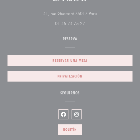
((abre en una nueva ve
41, rue Guersant 75017 Paris
01 45 74 75 27
RESERVA
RESERVAR UNA MESA
PRIVATIZACIÓN
SEGUIRNOS
Facebook ((abre en una nueva venta
Instagram ((abre en una nueva
BOLETÍN