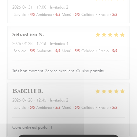
2026-07-31
- 19:00 - Invitados 2
Servicio
:
4
/5
Ambiente
:
4
/5
Menú
:
5
/5
Calidad / Precio
:
5
/5
Sébastien
N
2026-07-28
- 12:15 - Invitados 4
Servicio
:
5
/5
Ambiente
:
5
/5
Menú
:
5
/5
Calidad / Precio
:
5
/5
Très bon moment. Service excellent. Cuisine parfaite.
ISABELLE
R
2026-07-28
- 12:45 - Invitados 2
Servicio
:
5
/5
Ambiente
:
5
/5
Menú
:
5
/5
Calidad / Precio
:
5
/5
Constantin est parfait !