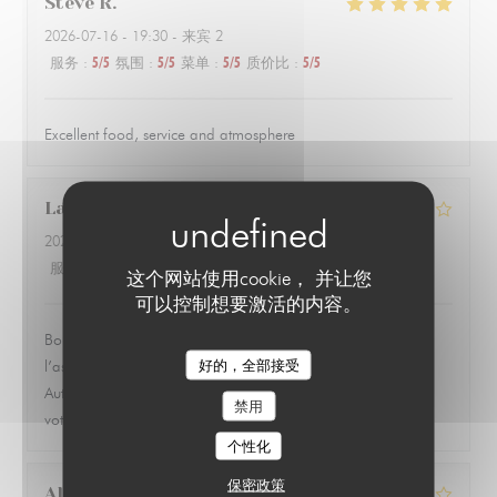
Steve
R
2026-07-16
- 19:30 - 来宾 2
服务
:
5
/5
氛围
:
5
/5
菜单
:
5
/5
质价比
:
5
/5
Excellent food, service and atmosphere
Laurent
D
2026-07-13
- 19:30 - 来宾 1
服务
:
4
/5
氛围
:
4
/5
菜单
:
3
/5
质价比
:
3
/5
这个网站使用cookie， 并让您
可以控制想要激活的内容。
Bon petit restaurant un peu cher pour ce qu’il y a dans
好的，全部接受
l’assiette. J’ai trouvé qu’il y avait peu d’accompagnement.
LE PARIS 17
Autrement l’accueil et le personnel sont très sympathique et à
禁用
votre disposition
个性化
保密政策
Alix
H