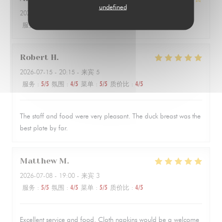
undefined
2026-07-10
- 21:00 - 来宾 2
服务
:
5
/5
氛围
:
5
/5
菜单
:
4
/5
质价比
:
4
/5
Robert
H
2026-07-15
- 20:15 - 来宾 5
服务
:
5
/5
氛围
:
4
/5
菜单
:
5
/5
质价比
:
4
/5
The staff and food were very pleasant. The duck breast was the
best plate by far.
Matthew
M
2026-07-08
- 19:00 - 来宾 3
服务
:
5
/5
氛围
:
4
/5
菜单
:
5
/5
质价比
:
4
/5
Excellent service and food. Cloth napkins would be a welcome