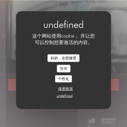
这个网站使用cookie， 并让您
可以控制想要激活的内容。
传统餐厅
•
PARIS
好的，全部接受
LE PARIS 17
Le Paris 17
禁用
个性化
预订餐位
保密政策
undefined