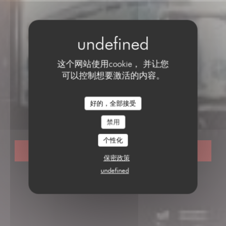
这个网站使用cookie， 并让您
可以控制想要激活的内容。
传统餐厅
•
PARIS
好的，全部接受
LE PARIS 17
Le Paris 17
禁用
个性化
预订餐位
保密政策
undefined