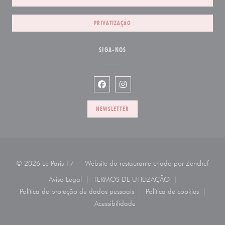
PRIVATIZAÇÃO
SIGA-NOS
Facebook ((abre numa nova janela))
Instagram ((abre numa nova j
NEWSLETTER
((abr
© 2026 Le Paris 17 — Website do restaurante criado por
Zenchef
Aviso Legal
TERMOS DE UTILIZAÇÃO
((abre numa nova janela))
((abre numa nova janela))
Política de proteção de dados pessoais
Política de cookies
((abre numa nova janela))
((abre numa nov
Acessibilidade
((abre numa nova janela))