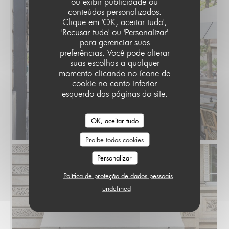
ou exibir publicidade ou
conteúdos personalizados.
LE PARIS 17
Clique em 'OK, aceitar tudo',
'Recusar tudo' ou 'Personalizar'
para gerenciar suas
preferências. Você pode alterar
suas escolhas a qualquer
momento clicando no ícone de
cookie no canto inferior
esquerdo das páginas do site.
OK, aceitar tudo
Proíbe todos cookies
Personalizar
Política de proteção de dados pessoais
undefined