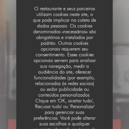
O restaurante e seus parceiros
utilizam cookies neste site, o
que pode implicar na coleta de
dados pessoais. Os cookies
denominados «necessários» são
obrigatórios e instalados por
padrão. Outros cookies
opcionais requerem seu
consentimento. Esses cookies
opcionais servem para analisar
sua navegação, medir a
audiência do site, oferecer
funcionalidades (por exemplo,
relacionadas às redes sociais)
ou exibir publicidade ou
RESTAURANTE TRADICIONAL
•
PARIS
conteúdos personalizados.
LE PARIS 17
Clique em 'OK, aceitar tudo',
Le Paris 17
'Recusar tudo' ou 'Personalizar'
para gerenciar suas
preferências. Você pode alterar
suas escolhas a qualquer
RESERVAR UMA MESA