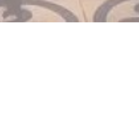
LE PARIS 17
|
PARIS
Klassisk setting, med gamle plakater og en liten disk ved