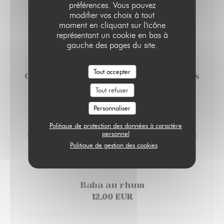
préférences. Vous pouvez
modifier vos choix à tout
moment en cliquant sur l'icône
Fondant au chocolat
représentant un cookie en bas à
11,00 EUR
gauche des pages du site.
Tout accepter
Cheesecake citron vert et spéculoos
9,00 EUR
Tout refuser
Personnaliser
Café Gourmand
Politique de protection des données à caractère
personnel
Mousse au chocolat, crème brulée et cheesecake citron vert
Politique de gestion des cookies
12,00 EUR
Baba au rhum
12,00 EUR