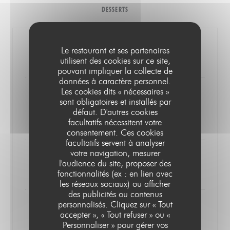
DESSERTS
Mousse au chocolat
Le restaurant et ses partenaires
8,00 EUR
utilisent des cookies sur ce site,
pouvant impliquer la collecte de
données à caractère personnel.
Les cookies dits « nécessaires »
Fromage blanc et coulis de
sont obligatoires et installés par
framboise
défaut. D'autres cookies
7,00 EUR
facultatifs nécessitent votre
consentement. Ces cookies
facultatifs servent à analyser
votre navigation, mesurer
Salade de fruits
l'audience du site, proposer des
10,00 EUR
fonctionnalités (ex : en lien avec
les réseaux sociaux) ou afficher
des publicités ou contenus
personnalisés. Cliquez sur « Tout
Crème brulée
LE PARIS 17
accepter », « Tout refuser » ou «
9,00 EUR
Personnaliser » pour gérer vos