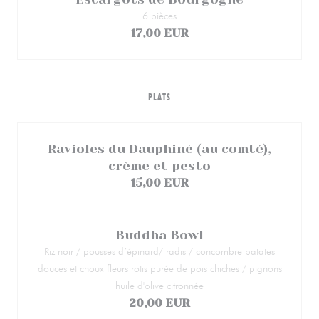
6 pièces
17,00 EUR
PLATS
Ravioles du Dauphiné (au comté),
crème et pesto
15,00 EUR
Buddha Bowl
Riz noir / pousses d’épinard/ radis / concombre patates
douces et choux fleurs rotis purée de pois chiches / pignons
huile d'olive citronnée
20,00 EUR