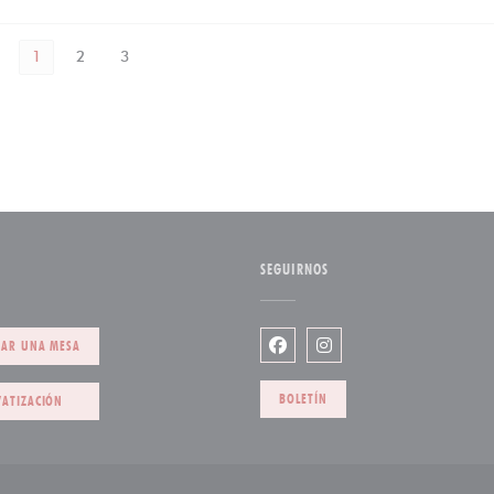
1
2
3
SEGUIRNOS
)
VAR UNA MESA
Facebook ((abre en una nuev
Instagram ((abre en un
BOLETÍN
VATIZACIÓN