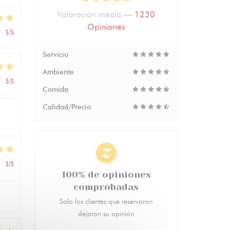
Valoración media —
1230
Opiniones
:
5
/5
Servicio
Ambiente
:
5
/5
Comida
Calidad/Precio
:
5
/5
100% de opiniones
comprobadas
Solo los clientes que reservaron
dejaron su opinión