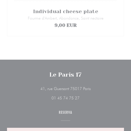
Individual cheese plate
Fourme d'Ambert, Abondance, Saint nectaire
9,00 EUR
Le Paris 17
((abre en una nueva ve
41, rue Guersant 75017 Paris
01 45 74 75 27
RESERVA