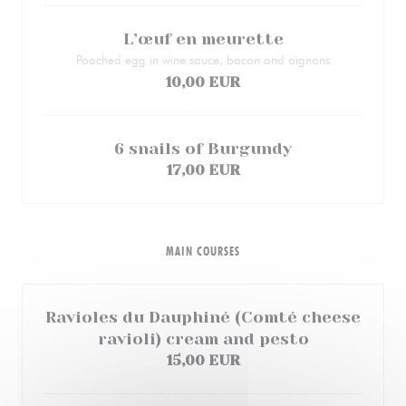
L’œuf en meurette
Poached egg in wine sauce, bacon and oignons
10,00 EUR
6 snails of Burgundy
17,00 EUR
MAIN COURSES
Ravioles du Dauphiné (Comté cheese
ravioli) cream and pesto
15,00 EUR