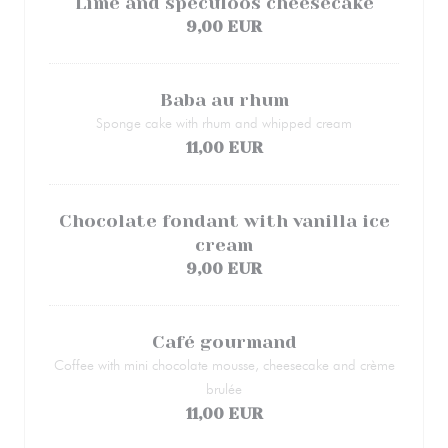
Lime and speculoos cheesecake
9,00 EUR
Baba au rhum
Sponge cake with rhum and whipped cream
11,00 EUR
Chocolate fondant with vanilla ice
cream
9,00 EUR
Café gourmand
Coffee with mini chocolate mousse, cheesecake and crème
brulée
11,00 EUR