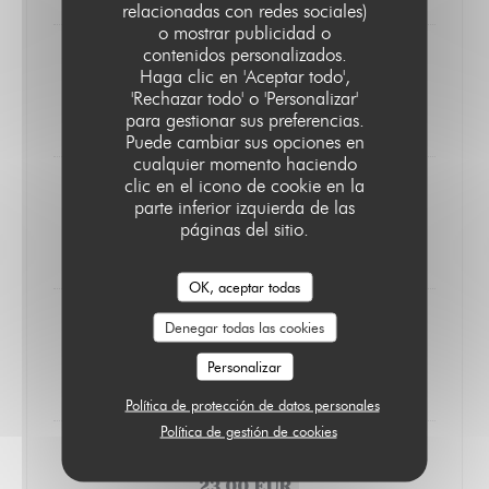
relacionadas con redes sociales)
o mostrar publicidad o
contenidos personalizados.
LE PARIS 17
Entrecôte steak, blue cheese sauce
Haga clic en 'Aceptar todo',
and potatoe gratin
'Rechazar todo' o 'Personalizar'
24,00 EUR
para gestionar sus preferencias.
Puede cambiar sus opciones en
cualquier momento haciendo
clic en el icono de cookie en la
Salmon , butter and lemon sauce
parte inferior izquierda de las
with vegetables
páginas del sitio.
24,00 EUR
OK, aceptar todas
Duck breast, green peppercorn
Denegar todas las cookies
sauce, mashed celery
Personalizar
24,00 EUR
Política de protección de datos personales
Política de gestión de cookies
Pork ribs, honey sauce and endives
23,00 EUR