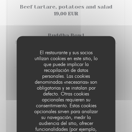
Beef tartare, potatoes and salad
19,00 EUR
Buddha Bowl
Black rice, avocado, spinach leaves, cucumber, blue radish,
houmous, pine nuts, sweet potatoes, coliflower
El restaurante y sus socios
19,00 EUR
utilizan cookies en este sitio, lo
que puede implicar la
recopilación de datos
personales. Las cookies
Rigatoni pasta, cream and morels
denominadas «necesarias» son
sauce
obligatorias y se instalan por
21,00 EUR
defecto. Otras cookies
opcionales requieren su
consentimiento. Estas cookies
opcionales sirven para analizar
Veal liver and mashed potatoes
su navegación, medir la
Carrots and potatoes
audiencia del sitio, ofrecer
19,00 EUR
funcionalidades (por ejemplo,