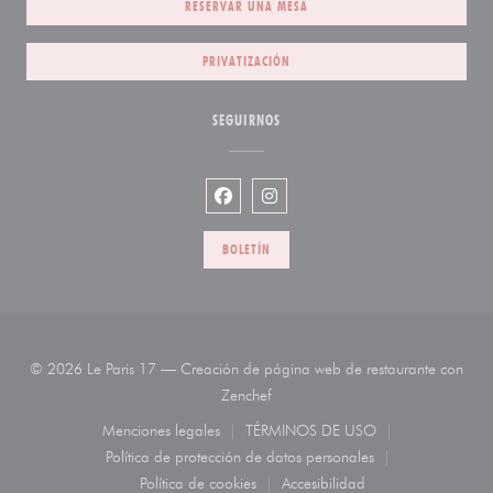
RESERVAR UNA MESA
PRIVATIZACIÓN
SEGUIRNOS
Facebook ((abre en una nueva venta
Instagram ((abre en una nueva
BOLETÍN
© 2026 Le Paris 17 — Creación de página web de restaurante con
((abre en una nueva ventana))
Zenchef
Menciones legales
TÉRMINOS DE USO
((abre en una nueva ventana))
((abre en una nueva venta
Política de protección de datos personales
((abre en una nueva ventana))
Política de cookies
Accesibilidad