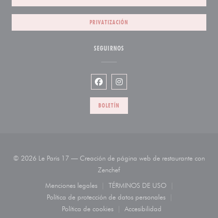
PRIVATIZACIÓN
SEGUIRNOS
Facebook ((abre en una nueva venta
Instagram ((abre en una nueva
BOLETÍN
© 2026 Le Paris 17 — Creación de página web de restaurante con
((abre en una nueva ventana))
Zenchef
Menciones legales
TÉRMINOS DE USO
((abre en una nueva ventana))
((abre en una nueva venta
Política de protección de datos personales
((abre en una nueva ventana))
Política de cookies
Accesibilidad
((abre en una nueva ventana))
((abre en una nueva venta