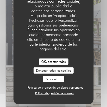
relacionadas con redes sociales)
o mostrar publicidad o
contenidos personalizados.
LE PARIS 17
Haga clic en 'Aceptar todo',
'Rechazar todo' o 'Personalizar'
para gestionar sus preferencias.
Puede cambiar sus opciones en
cualquier momento haciendo
clic en el icono de cookie en la
parte inferior izquierda de las
páginas del sitio.
OK, aceptar todas
Denegar todas las cookies
Personalizar
Política de protección de datos personales
Política de gestión de cookies