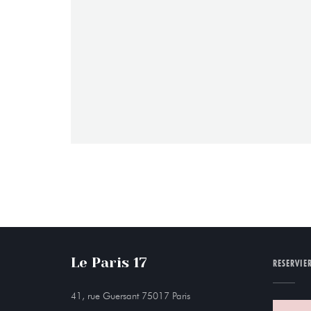
Le Paris 17
RESERVIE
((öffnet ein neues Fenster))
41, rue Guersant 75017 Paris