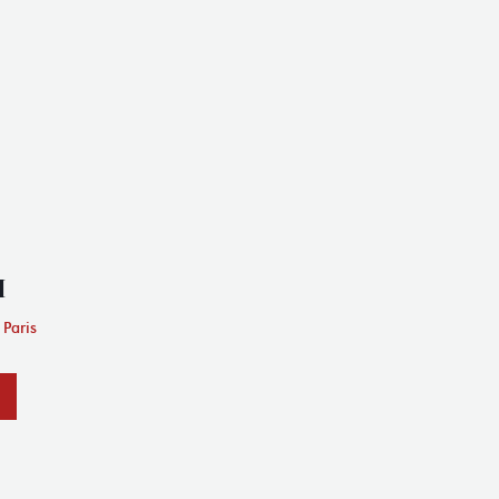
I
 Paris
LE PARIS 17