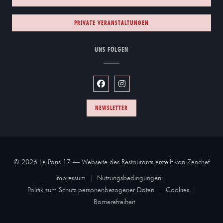
PRIVATE VERANSTALTUNGEN
UNS FOLGEN
Facebook ((öffnet ein neues Fenster))
Instagram ((öffnet ein neues Fe
NEWSLETTER
((öff
© 2026 Le Paris 17 — Webseite des Restaurants erstellt von
Zenchef
Impressum
Nutzungsbedingungen
((öffnet ein neues Fenster))
((öffnet ein neues Fenster))
Politik zum Schutz personenbezogener Daten
Cookies
((öffnet ein neues Fenster))
((öffnet ein ne
Barrierefreiheit
((öffnet ein neues Fenster))