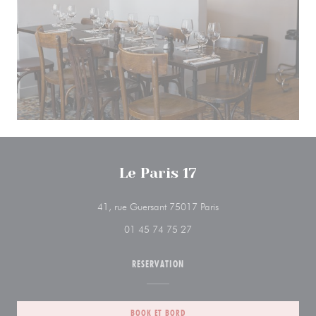
Le Paris 17
((åbner i et nyt vindue))
41, rue Guersant 75017 Paris
01 45 74 75 27
RESERVATION
BOOK ET BORD