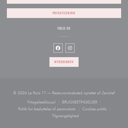
PRIVATISERING
FØLG OS
Facebook ((åbner i et nyt vindue))
Instagram ((åbner i et nyt vind
NYHEDSBREV
((åbner 
© 2026 Le Paris 17 — Restaurantwebsted oprettet af
Zenchef
Fritagelsesklausul
BRUGSBETINGELSER
((åbner i et nyt vindue))
((åbner i et nyt vindue))
Politik for beskyttelse af persondata
Cookies politik
((åbner i et nyt vindue))
((åbner i et nyt vin
Tilgaengelighed
((åbner i et nyt vindue))