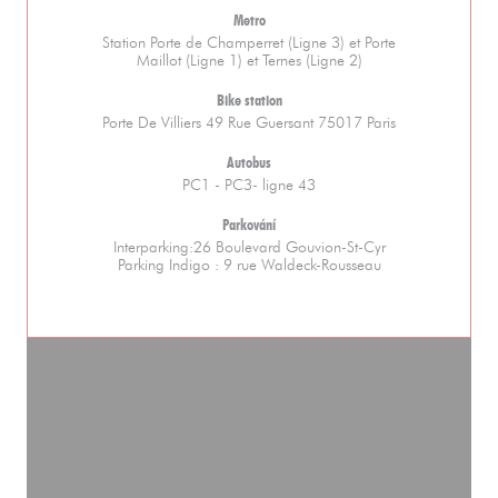
Metro
Station Porte de Champerret (Ligne 3) et Porte
Maillot (Ligne 1) et Ternes (Ligne 2)
Bike station
Porte De Villiers 49 Rue Guersant 75017 Paris
Autobus
PC1 - PC3- ligne 43
Parkování
Interparking:26 Boulevard Gouvion-St-Cyr
Parking Indigo : 9 rue Waldeck-Rousseau