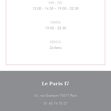
PON
-
PAT
12:00 - 14:30
19:00 - 22:30
•
SOBOTA
19:00 - 22:30
NEDĚLE
Zavřeno
Le Paris 17
((otevře se v novém okn
41, rue Guersant 75017 Paris
01 45 74 75 27