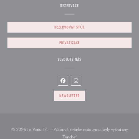
REZERVACE
REZERVOVAT STŮL
PRIVATIZACE
SLEDUJTE NÁS
Facebook ((otevře se v novém okně))
Instagram ((otevře se v novém
NEWSLETTER
© 2026 Le Paris 17 — Webové stránky restaurace byly vytvořeny
((otevře se v novém okně))
Zenchef