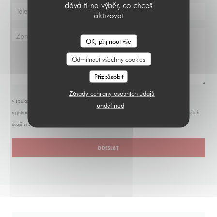
dává ti na výběr, co chceš
aktivovat
OK, přijmout vše
LE PARIS 17
Odmítnout všechny cookies
Přizpůsobit
Zásady ochrany osobních údajů
V souladu se zákonem o ochraně spotřebitele máte právo odmítnout marketingová volání
undefined
registrací v Robinsonově seznamu:
robinsonseznam.cz
. Pro více informací o zpracování vašich
údajů si přečtěte naše
zásady ochrany osobních údajů
.