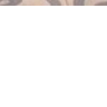
LE PARIS 17
|
PARIS
Cadre imprégné de l’esprit des bistros d’antan.
À l’entrée, petit comptoir accueillant.