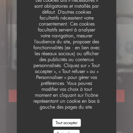
Les cookies dits « nécessaires »
sont obligatoires et installés par
défaut. D'autres cookies
facultatifs nécessitent votre
consentement. Ces cookies
facultatifs servent à analyser
votre navigation, mesurer
l'audience du site, proposer des
fonctionnalités (ex : en lien avec
les réseaux sociaux) ou afficher
des publicités ou contenus
RESTAURANT TRADITIONNEL
•
PARIS
personnalisés. Cliquez sur « Tout
LE PARIS 17
accepter », « Tout refuser » ou «
Le Paris 17
Personnaliser » pour gérer vos
préférences. Vous pouvez
modifier vos choix à tout
moment en cliquant sur l'icône
RÉSERVER
représentant un cookie en bas à
gauche des pages du site.
Tout accepter